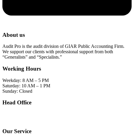
About us
Audit Pro is the audit division of GIAR Public Accounting Firm.
We support our clients with professional support from both
“Generalists” and “Specialists.”
Working Hours
Weekday: 8 AM – 5 PM
Saturday: 10 AM – 1 PM
Sunday: Closed
Head Office
SOHO Building Unit 2010. Jl letjen M.T. Haryono Kav 2-3 Kelurahan Tebet Barat
Kecamatan Tebet Jakarta Selatan.
Our Service