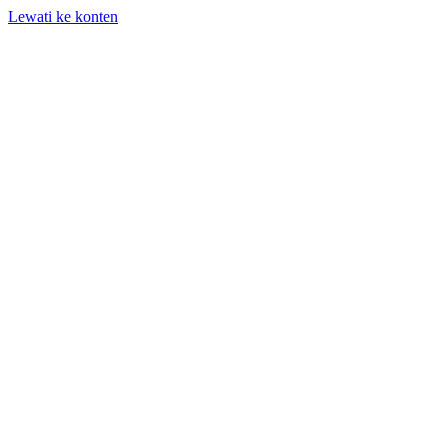
Lewati ke konten
+62 818-661-982 | info@auditpro.id