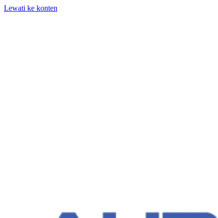
Lewati ke konten
+62 818-661-982 | info@auditpro.id