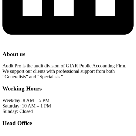
About us
Audit Pro is the audit division of GIAR Public Accounting Firm.
We support our clients with professional support from both
“Generalists” and “Specialists.”
Working Hours
Weekday: 8 AM – 5 PM
Saturday: 10 AM – 1 PM
Sunday: Closed
Head Office
SOHO Building Unit 2010. Jl letjen M.T. Haryono Kav 2-3 Kelurahan Tebet Barat