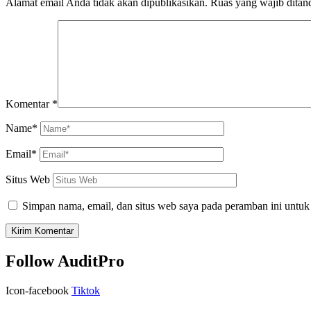
Alamat email Anda tidak akan dipublikasikan.
Ruas yang wajib ditan
Komentar
*
Name*
Email*
Situs Web
Simpan nama, email, dan situs web saya pada peramban ini untuk
Follow AuditPro
Icon-facebook
Tiktok