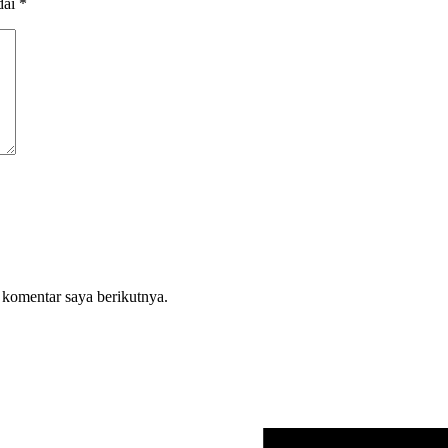
dai
*
 komentar saya berikutnya.