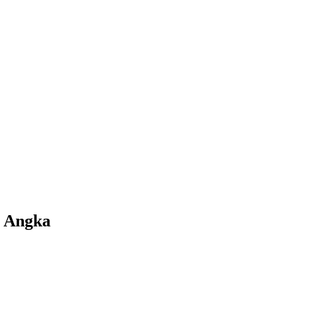
i Angka