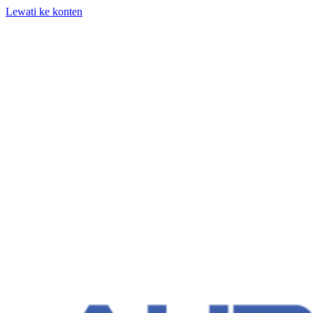
Lewati ke konten
+62 818-661-982 | info@auditpro.id