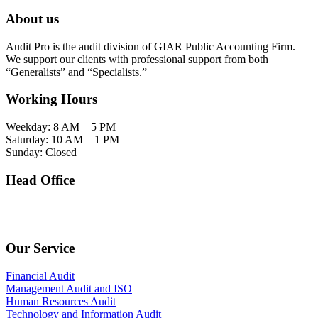
About us
Audit Pro is the audit division of GIAR Public Accounting Firm.
We support our clients with professional support from both
“Generalists” and “Specialists.”
Working Hours
Weekday: 8 AM – 5 PM
Saturday: 10 AM – 1 PM
Sunday: Closed
Head Office
SOHO Building Unit 2010. Jl letjen M.T. Haryono Kav 2-3 Kelurahan Tebet Barat
Kecamatan Tebet Jakarta Selatan.
Our Service
Financial Audit
Management Audit and ISO
Human Resources Audit
Technology and Information Audit