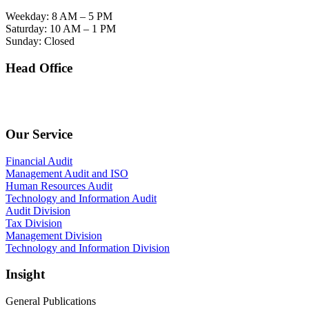
Weekday: 8 AM – 5 PM
Saturday: 10 AM – 1 PM
Sunday: Closed
Head Office
SOHO Building Unit 2010. Jl letjen M.T. Haryono Kav 2-3 Kelurahan Tebet Barat
Kecamatan Tebet Jakarta Selatan.
Our Service
Financial Audit
Management Audit and ISO
Human Resources Audit
Technology and Information Audit
Audit Division
Tax Division
Management Division
Technology and Information Division
Insight
General Publications