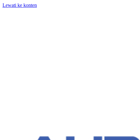
Lewati ke konten
+62 818-661-982 | info@auditpro.id