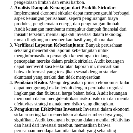
pengelolaan limbah dan emisi karbon.
Analisis Dampak Keuangan dari Praktik Sirkular
:
Implementasi ekonomi sirkular dapat mempengaruhi berbagai
aspek keuangan perusahaan, seperti pengurangan biaya
produksi, penghematan energi, dan pengurangan limbah.
Audit keuangan membantu mengukur dampak finansial dari
inisiatif tersebut, menilai apakah investasi dalam teknologi
ramah lingkungan memberikan hasil yang diharapkan.
Verifikasi Laporan Keberlanjutan
: Banyak perusahaan
sekarang menerbitkan laporan keberlanjutan untuk
menginformasikan pemangku kepentingan tentang
pencapaian mereka dalam praktik sirkular. Audit keuangan
dapat memverifikasi keakuratan laporan ini, memastikan
bahwa informasi yang tersajikan sesuai dengan standar
akuntansi yang terakui dan tidak menyesatkan.
Penilaian Risiko
: Mengintegrasikan prinsip ekonomi sirkular
dapat mengurangi risiko terkait dengan perubahan regulasi
lingkungan dan fluktuasi harga bahan baku. Audit keuangan
membantu dalam mengidentifikasi risiko-risiko ini dan menilai
efektivitas strategi manajemen risiko yang diterapkan.
Pengukuran Efektivitas Investasi
: Investasi dalam ekonomi
sirkular sering kali memerlukan alokasi sumber daya yang
signifikan. Audit keuangan berperan dalam menilai efektivitas
dan hasil dari investasi tersebut, memastikan bahwa
perusahaan mendapatkan nilai tambah yang sebanding