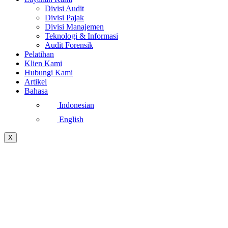
Divisi Audit
Divisi Pajak
Divisi Manajemen
Teknologi & Informasi
Audit Forensik
Pelatihan
Klien Kami
Hubungi Kami
Artikel
Bahasa
Indonesian
English
X