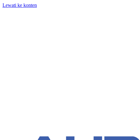
Lewati ke konten
+62 818-661-982 | info@auditpro.id