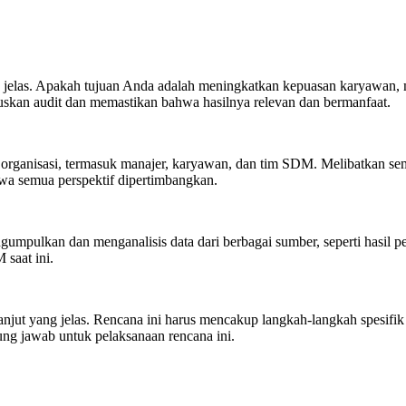
 jelas. Apakah tujuan Anda adalah meningkatkan kepuasan karyawan, 
skan audit dan memastikan bahwa hasilnya relevan dan bermanfaat.
rganisasi, termasuk manajer, karyawan, dan tim SDM. Melibatkan sem
wa semua perspektif dipertimbangkan.
mpulkan dan menganalisis data dari berbagai sumber, seperti hasil pen
saat ini.
anjut yang jelas. Rencana ini harus mencakup langkah-langkah spesifi
gung jawab untuk pelaksanaan rencana ini.