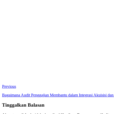
Previous
Bagaimana Audit Penggajian Membantu dalam Integrasi Akuisisi dan
Tinggalkan Balasan