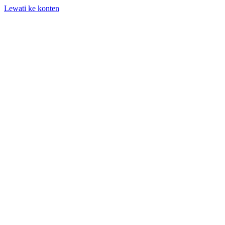
Lewati ke konten
+62 818-661-982 | info@auditpro.id