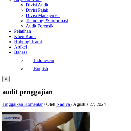
Divisi Audit
Divisi Pajak
Divisi Manajemen
Teknologi & Informasi
Audit Forensik
Pelatihan
Klien Kami
Hubungi Kami
Artikel
Bahasa
Indonesian
English
X
audit penggajian
Tinggalkan Komentar
/ Oleh
Nadiya
/
Agustus 27, 2024