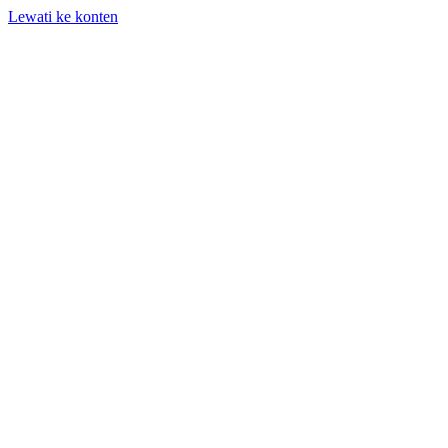
Lewati ke konten
+62 818-661-982 | info@auditpro.id