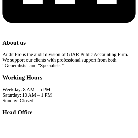
About us
Audit Pro is the audit division of GIAR Public Accounting Firm.
We support our clients with professional support from both
“Generalists” and “Specialists.”
Working Hours
Weekday: 8 AM – 5 PM
Saturday: 10 AM – 1 PM
Sunday: Closed
Head Office
SOHO Building Unit 2010. Jl letjen M.T. Haryono Kav 2-3 Kelurahan Tebet Barat
Kecamatan Tebet Jakarta Selatan.