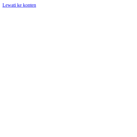
Lewati ke konten
+62 818-661-982 | info@auditpro.id