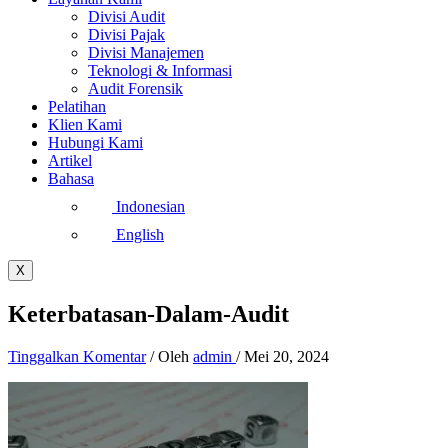
Divisi Audit
Divisi Pajak
Divisi Manajemen
Teknologi & Informasi
Audit Forensik
Pelatihan
Klien Kami
Hubungi Kami
Artikel
Bahasa
Indonesian
English
X
Keterbatasan-Dalam-Audit
Tinggalkan Komentar
/ Oleh
admin
/
Mei 20, 2024