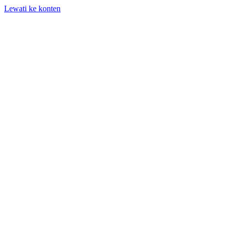
Lewati ke konten
+62 818-661-982 | info@auditpro.id