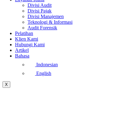
Divisi Audit
Divisi Pajak
Divisi Manajemen
Teknologi & Informasi
Audit Forensik
Pelatihan
Klien Kami
Hubungi Kami
Artikel
Bahasa
Indonesian
English
X