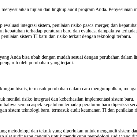
 menyesuaikan tujuan dan lingkup audit program Anda. Penyesuaian in
valuasi integrasi sistem, penilaian risiko pasca-merger, dan kepatuhan
n kepatuhan terhadap peraturan baru dan evaluasi dampaknya terhadap 
enilaian sistem TI baru dan risiko terkait dengan teknologi terbaru.
 yang Anda bisa ubah dengan mudah sesuai dengan perubahan dalam li
pengaruh oleh perubahan yang terjadi.
kungan bisnis, termasuk perubahan dalam cara mengumpulkan, mengana
menilai risiko integrasi dan keberhasilan implementasi sistem baru.
n bahwa semua aspek kepatuhan terhadap peraturan baru diperiksa sec
an sistem teknologi baru, termasuk audit keamanan TI dan penilaian ris
ntang metodologi dan teknik yang diperlukan untuk mengaudit sistem da
n alat audit yang canggih untuk mendukung metodologi audit yang dip