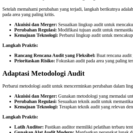
Setelah memahami perubahan yang terjadi, langkah berikutnya adalah
pada area yang paling kritis.
Akuisisi dan Merger:
Sesuaikan lingkup audit untuk mencakup e
Perubahan Regulasi:
Modifikasi tujuan audit untuk memastika
Kemajuan Teknologi:
Perbarui lingkup audit untuk mencakup p
Langkah Praktis:
Rancang Rencana Audit yang Fleksibel:
Buat rencana audit
Prioritaskan Risiko:
Fokuskan audit pada area yang paling ter
Adaptasi Metodologi Audit
Perbarui metodologi audit untuk mencerminkan perubahan dalam ling
Akuisisi dan Merger:
Gunakan metodologi yang memadai untuk 
Perubahan Regulasi:
Sesuaikan teknik audit untuk memastika
Kemajuan Teknologi:
Terapkan teknik audit yang relevan deng
Langkah Praktis:
Latih Auditor:
Pastikan auditor memiliki pelatihan terbaru te
Gunakan Alat Audit Modern:
Manfaatkan perangkat lunak da