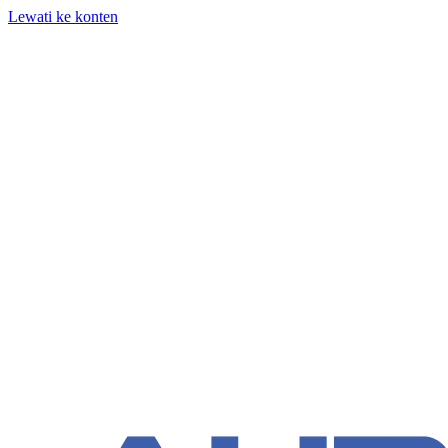
Lewati ke konten
+62 818-661-982 | info@auditpro.id