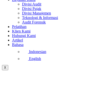
Divisi Audit
Divisi Pajak
Divisi Manajemen
Teknologi & Informasi
Audit Forensik
Pelatihan
Klien Kami
Hubungi Kami
Artikel
Bahasa
Indonesian
English
X