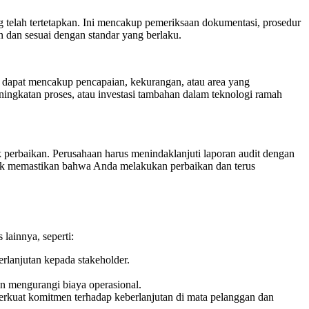
ng telah tertetapkan. Ini mencakup pemeriksaan dokumentasi, prosedur
en dan sesuai dengan standar yang berlaku.
ini dapat mencakup pencapaian, kekurangan, atau area yang
ningkatan proses, atau investasi tambahan dalam teknologi ramah
k perbaikan. Perusahaan harus menindaklanjuti laporan audit dengan
ntuk memastikan bahwa Anda melakukan perbaikan dan terus
lainnya, seperti:
rlanjutan kepada stakeholder.
 mengurangi biaya operasional.
erkuat komitmen terhadap keberlanjutan di mata pelanggan dan