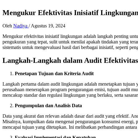
Mengukur Efektivitas Inisiatif Lingkunga
Oleh
Nadiya
/
Agustus 19, 2024
Mengukur efektivitas inisiatif lingkungan adalah langkah penting u
pengukuran yang tepat, sulit untuk menilai apakah tindakan yang ter
sistematis untuk mengevaluasi hasil dari berbagai inisiatif, seperti 
Langkah-Langkah dalam Audit Efektivitas 
Penetapan Tujuan dan Kriteria Audit
Langkah pertama dalam audit lingkungan adalah menetapkan tujuan yang 
perusahaan menerapkan program pengurangan emisi, tujuan audit mung
mencakup standar dan regulasi lingkungan yang berlaku, serta sasara
Pengumpulan dan Analisis Data
Data yang akurat dan relevan adalah dasar dari audit yang efektif. A
Misalnya, kumpulkan data mengenai pengurangan konsumsi energi, pen
mencapai tujuan yang ditetapkan. Ini melibatkan perbandingan antara h
Evaluasi Implementasi dan Kepatuhan