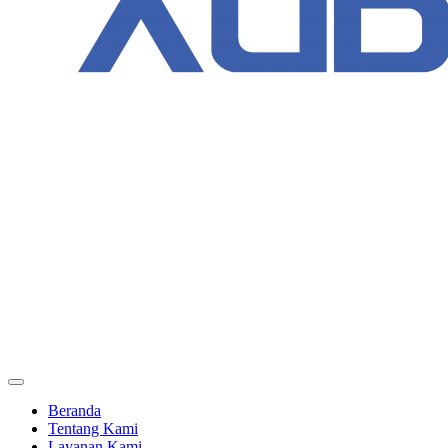
Beranda
Tentang Kami
Layanan Kami