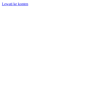
Lewati ke konten
+62 818-661-982 | info@auditpro.id