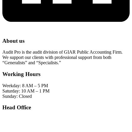
About us
Audit Pro is the audit division of GIAR Public Accounting Firm.
We support our clients with professional support from both
“Generalists” and “Specialists.”
Working Hours
Weekday: 8 AM – 5 PM
Saturday: 10 AM – 1 PM
Sunday: Closed
Head Office
SOHO Building Unit 2010. Jl letjen M.T. Haryono Kav 2-3 Kelurahan Tebet Barat
Kecamatan Tebet Jakarta Selatan.