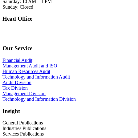
Saturday: 10 AM – 1 PM
Sunday: Closed
Head Office
SOHO Building Unit 2010. Jl letjen M.T. Haryono Kav 2-3 Kelurahan Tebet Barat
Kecamatan Tebet Jakarta Selatan.
Our Service
Financial Audit
Management Audit and ISO
Human Resources Audit
Technology and Information Audit
Audit Division
Tax Division
Management Division
Technology and Information Division
Insight
General Publications
Industries Publications
Services Publications