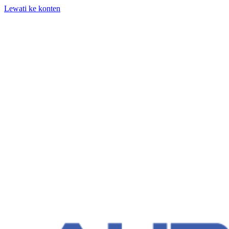
Lewati ke konten
+62 818-661-982 | info@auditpro.id