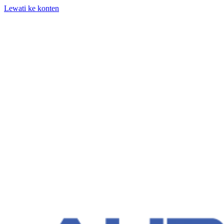
Lewati ke konten
+62 818-661-982 | info@auditpro.id