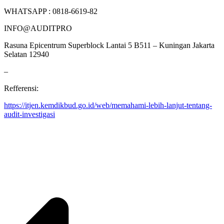
WHATSAPP : 0818-6619-82
INFO@AUDITPRO
Rasuna Epicentrum Superblock Lantai 5 B511 – Kuningan Jakarta
Selatan 12940
–
Refferensi:
https://itjen.kemdikbud.go.id/web/memahami-lebih-lanjut-tentang-
audit-investigasi