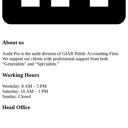
About us
Audit Pro is the audit division of GIAR Public Accounting Firm.
We support our clients with professional support from both
“Generalists” and “Specialists.”
Working Hours
Weekday: 8 AM – 5 PM
Saturday: 10 AM – 1 PM
Sunday: Closed
Head Office
SOHO Building Unit 2010. Jl letjen M.T. Haryono Kav 2-3 Kelurahan Tebet Barat
Kecamatan Tebet Jakarta Selatan.