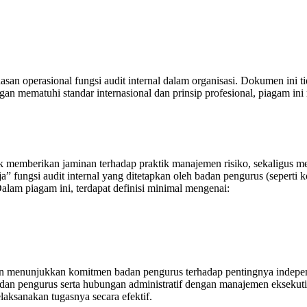
san operasional fungsi audit internal dalam organisasi. Dokumen ini 
ngan mematuhi standar internasional dan prinsip profesional, piagam i
k memberikan jaminan terhadap praktik manajemen risiko, sekaligus mel
” fungsi audit internal yang ditetapkan oleh badan pengurus (seperti 
Dalam piagam ini, terdapat definisi minimal mengenai:
an menunjukkan komitmen badan pengurus terhadap pentingnya independen
n pengurus serta hubungan administratif dengan manajemen eksekutif. S
aksanakan tugasnya secara efektif.