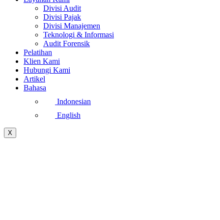
Divisi Audit
Divisi Pajak
Divisi Manajemen
Teknologi & Informasi
Audit Forensik
Pelatihan
Klien Kami
Hubungi Kami
Artikel
Bahasa
Indonesian
English
X