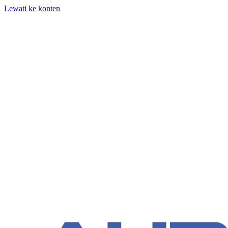
Lewati ke konten
+62 818-661-982 | info@auditpro.id