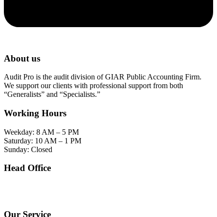
About us
Audit Pro is the audit division of GIAR Public Accounting Firm.
We support our clients with professional support from both
“Generalists” and “Specialists.”
Working Hours
Weekday: 8 AM – 5 PM
Saturday: 10 AM – 1 PM
Sunday: Closed
Head Office
SOHO Building Unit 2010. Jl letjen M.T. Haryono Kav 2-3 Kelurahan Tebet Barat
Kecamatan Tebet Jakarta Selatan.
Our Service