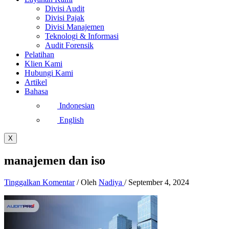
Divisi Audit
Divisi Pajak
Divisi Manajemen
Teknologi & Informasi
Audit Forensik
Pelatihan
Klien Kami
Hubungi Kami
Artikel
Bahasa
Indonesian
English
X
manajemen dan iso
Tinggalkan Komentar
/ Oleh
Nadiya
/
September 4, 2024