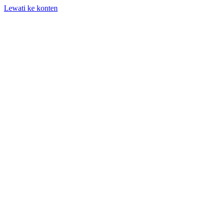
Lewati ke konten
+62 818-661-982 | info@auditpro.id