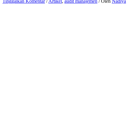
Tinggalkan Komentar
/
Artikel
,
audit manajemen
/ Oleh
Nadiya