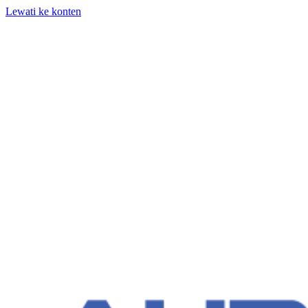
Lewati ke konten
+62 818-661-982 | info@auditpro.id