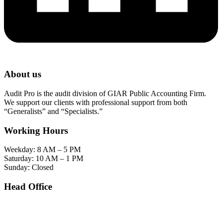
About us
Audit Pro is the audit division of GIAR Public Accounting Firm.
We support our clients with professional support from both
“Generalists” and “Specialists.”
Working Hours
Weekday: 8 AM – 5 PM
Saturday: 10 AM – 1 PM
Sunday: Closed
Head Office
SOHO Building Unit 2010. Jl letjen M.T. Haryono Kav 2-3 Kelurahan Tebet Barat
Kecamatan Tebet Jakarta Selatan.