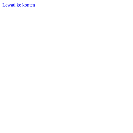
Lewati ke konten
+62 818-661-982 | info@auditpro.id