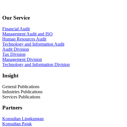
SOHO Building Unit 2010. Jl letjen M.T. Haryono Kav 2-3 Kelurahan Tebet Barat
Kecamatan Tebet Jakarta Selatan.
Our Service
Financial Audit
Management Audit and ISO
Human Resources Audit
Technology and Information Audit
Audit Division
Tax Division
Management Division
Technology and Information Division
Insight
General Publications
Industries Publications
Services Publications
Partners
Konsultan Lingkungan
Konsultan Pajak