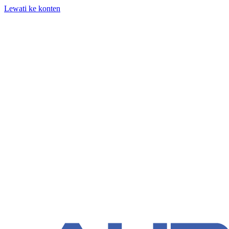
Lewati ke konten
+62 818-661-982 | info@auditpro.id