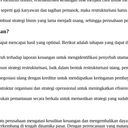
eperti gaji karyawan dan tagihan pemasok, maka restrukturisasi harus 
mbuat strategi bisnis yang lama menjadi usang, sehingga perusahaan per
gan?
dapat mencapai hasil yang optimal. Berikut adalah tahapan yang dapat d
ruh terhadap laporan keuangan untuk mengidentifikasi penyebab utam
n strategi restrukturisasi, baik dalam bentuk restrukturisasi utang, pen
negosiasi ulang dengan kreditur untuk mendapatkan keringanan pembay
struktur organisasi dan strategi operasional untuk meningkatkan efisiens
elakukan pemantauan secara berkala untuk memastikan strategi yang sud
ntu perusahaan mengatasi kesulitan keuangan dan mengembalikan daya s
erkembang di tengah dinamika pasar. Dengan perencanaan yang matang da