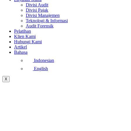
Divisi Audit
Divisi Pajak
Divisi Manajemen
Teknologi & Informasi
Audit Forensik
Pelatihan
Klien Kami
Hubungi Kami
Artikel
Bahasa
Indonesian
English
X