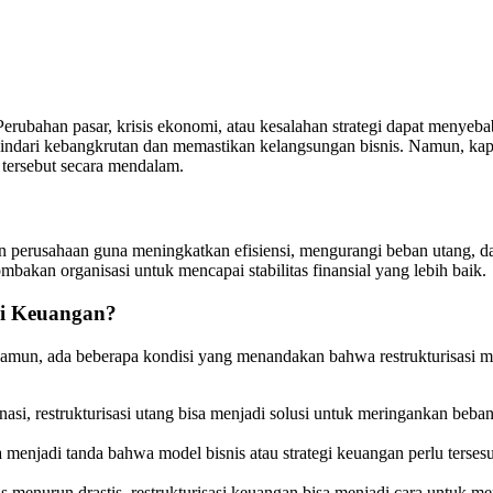
 Perubahan pasar, krisis ekonomi, atau kesalahan strategi dapat menye
ndari kebangkrutan dan memastikan kelangsungan bisnis. Namun, kapa
 tersebut secara mendalam.
an perusahaan guna meningkatkan efisiensi, mengurangi beban utang, d
ombakan organisasi untuk mencapai stabilitas finansial yang lebih baik.
si Keuangan?
Namun, ada beberapa kondisi yang menandakan bahwa restrukturisasi m
asi, restrukturisasi utang bisa menjadi solusi untuk meringankan beban 
a menjadi tanda bahwa model bisnis atau strategi keuangan perlu terses
tas menurun drastis, restrukturisasi keuangan bisa menjadi cara untuk 