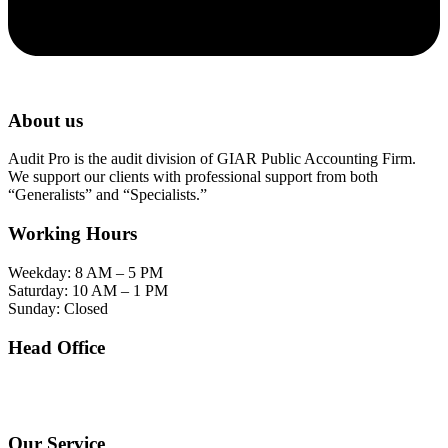
About us
Audit Pro is the audit division of GIAR Public Accounting Firm.
We support our clients with professional support from both
“Generalists” and “Specialists.”
Working Hours
Weekday: 8 AM – 5 PM
Saturday: 10 AM – 1 PM
Sunday: Closed
Head Office
SOHO Building Unit 2010. Jl letjen M.T. Haryono Kav 2-3 Kelurahan Tebet Barat
Kecamatan Tebet Jakarta Selatan.
Our Service