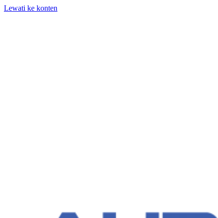
Lewati ke konten
+62 818-661-982 | info@auditpro.id