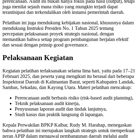
perencanaan. Audit ini bukan hanya fokus pada hasil (output), tetapi
juga menilai sejauh mana risiko yang mungkin terjadi dapat
terantisipasi dan terkendalikan oleh instansi pemerintah daerah.
Pelatihan ini juga mendukung kebijakan nasional, khususnya dalam
mendukung Instruksi Presiden No. 1 Tahun 2025 tentang
percepatan pelaksanaan proyek strategis nasional, dengan
memastikan bahwa setiap program pembangunan berjalan efektif
dan sesuai dengan prinsip good governance.
Pelaksanaan Kegiatan
Kegiatan pelatihan terlaksanakan selama lima hari, yaitu pada 17–21
Februari 2025, dan peserta yang mengikuti itu berasal dari beberapa
Inspektorat Daerah di Kalimantan Barat, seperti Kabupaten Landak,
Sambas, Sekadau, dan Kayong Utara. Materi pelatihan mencakup:
Perencanaan audit berbasis risiko (risk-based audit planning),
Teknik pelaksanaan audit kinerja,
Penyusunan laporan audit dan tindak lanjutnya,
Studi kasus dan praktik langsung di lapangan.
Kepala Perwakilan BPKP Kalbar, Rudy M. Harahap, menegaskan
bahwa pelatihan ini merupakan langkah strategis untuk memperkuat
peran APIP dalam mengawal pembangunan daerah melalui audit