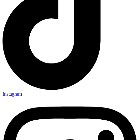
Instagram