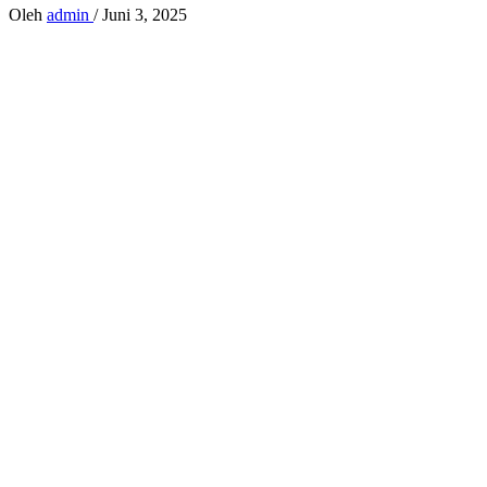
Oleh
admin
/
Juni 3, 2025