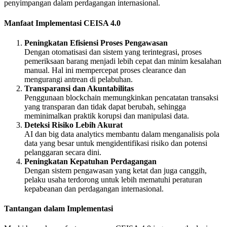
penyimpangan dalam perdagangan internasional.
Manfaat Implementasi CEISA 4.0
Peningkatan Efisiensi Proses Pengawasan
Dengan otomatisasi dan sistem yang terintegrasi, proses
pemeriksaan barang menjadi lebih cepat dan minim kesalahan
manual. Hal ini mempercepat proses clearance dan
mengurangi antrean di pelabuhan.
Transparansi dan Akuntabilitas
Penggunaan blockchain memungkinkan pencatatan transaksi
yang transparan dan tidak dapat berubah, sehingga
meminimalkan praktik korupsi dan manipulasi data.
Deteksi Risiko Lebih Akurat
AI dan big data analytics membantu dalam menganalisis pola
data yang besar untuk mengidentifikasi risiko dan potensi
pelanggaran secara dini.
Peningkatan Kepatuhan Perdagangan
Dengan sistem pengawasan yang ketat dan juga canggih,
pelaku usaha terdorong untuk lebih mematuhi peraturan
kepabeanan dan perdagangan internasional.
Tantangan dalam Implementasi