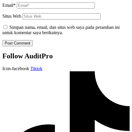
Email*
Situs Web
Simpan nama, email, dan situs web saya pada peramban ini
untuk komentar saya berikutnya.
Follow AuditPro
Icon-facebook
Tiktok