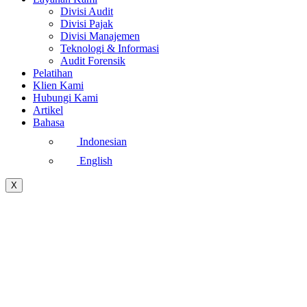
Divisi Audit
Divisi Pajak
Divisi Manajemen
Teknologi & Informasi
Audit Forensik
Pelatihan
Klien Kami
Hubungi Kami
Artikel
Bahasa
Indonesian
English
X