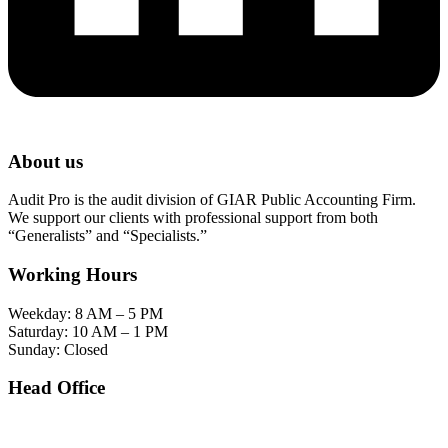
About us
Audit Pro is the audit division of GIAR Public Accounting Firm.
We support our clients with professional support from both
“Generalists” and “Specialists.”
Working Hours
Weekday: 8 AM – 5 PM
Saturday: 10 AM – 1 PM
Sunday: Closed
Head Office
SOHO Building Unit 2010. Jl letjen M.T. Haryono Kav 2-3 Kelurahan Tebet Barat
Kecamatan Tebet Jakarta Selatan.