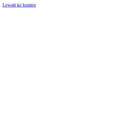
Lewati ke konten
+62 818-661-982 | info@auditpro.id