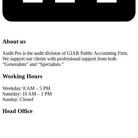
About us
Audit Pro is the audit division of GIAR Public Accounting Firm.
We support our clients with professional support from both
“Generalists” and “Specialists.”
Working Hours
Weekday: 8 AM – 5 PM
Saturday: 10 AM – 1 PM
Sunday: Closed
Head Office
SOHO Building Unit 2010. Jl letjen M.T. Haryono Kav 2-3 Kelurahan Tebet Barat
Kecamatan Tebet Jakarta Selatan.