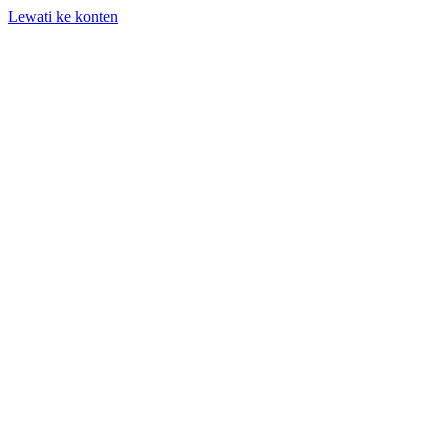
Lewati ke konten
+62 818-661-982 | info@auditpro.id