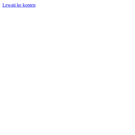
Lewati ke konten
+62 818-661-982 | info@auditpro.id