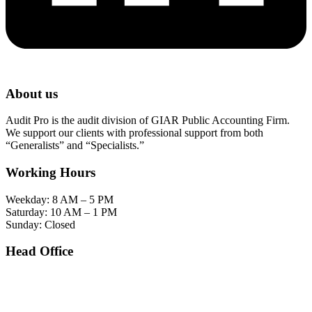
About us
Audit Pro is the audit division of GIAR Public Accounting Firm.
We support our clients with professional support from both
“Generalists” and “Specialists.”
Working Hours
Weekday: 8 AM – 5 PM
Saturday: 10 AM – 1 PM
Sunday: Closed
Head Office
SOHO Building Unit 2010. Jl letjen M.T. Haryono Kav 2-3 Kelurahan Tebet Barat
Kecamatan Tebet Jakarta Selatan.