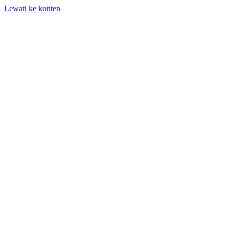
Lewati ke konten
+62 818-661-982 | info@auditpro.id