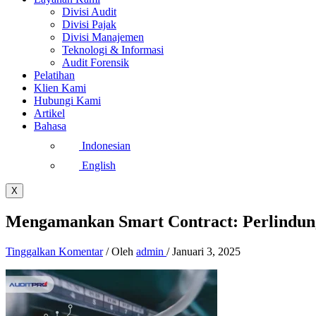
Divisi Audit
Divisi Pajak
Divisi Manajemen
Teknologi & Informasi
Audit Forensik
Pelatihan
Klien Kami
Hubungi Kami
Artikel
Bahasa
Indonesian
English
X
Mengamankan Smart Contract: Perlindung
Tinggalkan Komentar
/ Oleh
admin
/
Januari 3, 2025