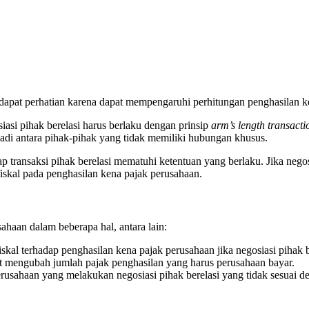
endapat perhatian karena dapat mempengaruhi perhitungan penghasilan k
i pihak berelasi harus berlaku dengan prinsip
arm’s length transacti
erjadi antara pihak-pihak yang tidak memiliki hubungan khusus.
p transaksi pihak berelasi mematuhi ketentuan yang berlaku. Jika negos
iskal pada penghasilan kena pajak perusahaan.
ahaan dalam beberapa hal, antara lain:
skal terhadap penghasilan kena pajak perusahaan jika negosiasi pihak b
pat mengubah jumlah pajak penghasilan yang harus perusahaan bayar.
usahaan yang melakukan negosiasi pihak berelasi yang tidak sesuai d