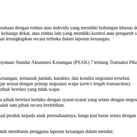
erusahaan dengan entitas atau individu yang memiliki hubungan khusus de
ta keluarga dekat, atau entitas lain yang memiliki kontrol atau pengaruh
i dan terungkapkan secara terbuka dalam laporan keuangan.
 Pernyataan Standar Akuntansi Keuangan (PSAK) 7 tentang Transaksi Pi
.
euangan, termasuk jumlah, karakter, dan kondisi negosiasi tersebut.
jar sesuai dengan prinsip negosiasi wajar (
arm’s length transaction
).
ihak berelasi yang tidak wajar.
pihak berelasi berlaku dengan syarat-syarat yang setara dengan negos
lah satu pihak secara berlebihan.
ual produk kepada anak perusahaannya, harga jual harus setara dengan 
 untuk membantu pengguna laporan keuangan dalam menilai: