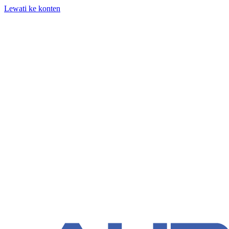
Lewati ke konten
+62 818-661-982 | info@auditpro.id