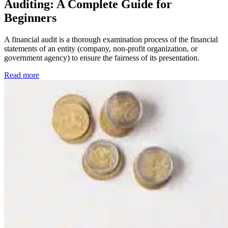
Auditing: A Complete Guide for
Beginners
A financial audit is a thorough examination process of the financial
statements of an entity (company, non-profit organization, or
government agency) to ensure the fairness of its presentation.
Read more