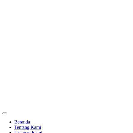
Beranda
Tentang Kami
Layanan Kami