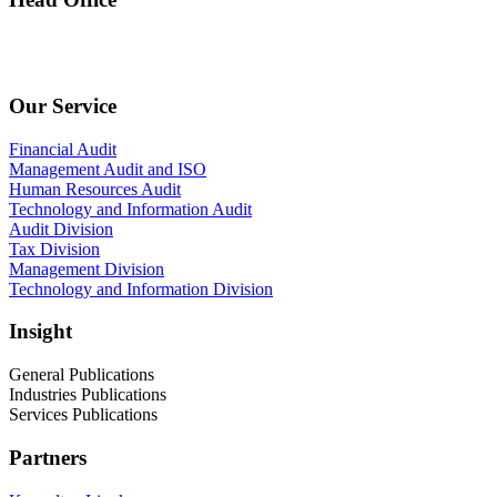
SOHO Building Unit 2010. Jl letjen M.T. Haryono Kav 2-3 Kelurahan Tebet Barat
Kecamatan Tebet Jakarta Selatan.
Our Service
Financial Audit
Management Audit and ISO
Human Resources Audit
Technology and Information Audit
Audit Division
Tax Division
Management Division
Technology and Information Division
Insight
General Publications
Industries Publications
Services Publications
Partners