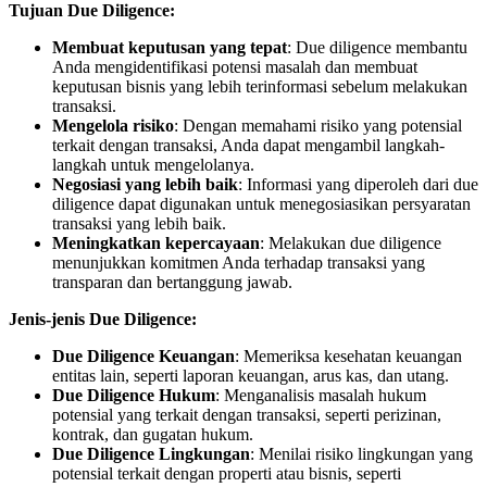
Tujuan Due Diligence:
Membuat keputusan yang tepat
: Due diligence membantu
Anda mengidentifikasi potensi masalah dan membuat
keputusan bisnis yang lebih terinformasi sebelum melakukan
transaksi.
Mengelola risiko
: Dengan memahami risiko yang potensial
terkait dengan transaksi, Anda dapat mengambil langkah-
langkah untuk mengelolanya.
Negosiasi yang lebih baik
: Informasi yang diperoleh dari due
diligence dapat digunakan untuk menegosiasikan persyaratan
transaksi yang lebih baik.
Meningkatkan kepercayaan
: Melakukan due diligence
menunjukkan komitmen Anda terhadap transaksi yang
transparan dan bertanggung jawab.
Jenis-jenis Due Diligence:
Due Diligence Keuangan
: Memeriksa kesehatan keuangan
entitas lain, seperti laporan keuangan, arus kas, dan utang.
Due Diligence Hukum
: Menganalisis masalah hukum
potensial yang terkait dengan transaksi, seperti perizinan,
kontrak, dan gugatan hukum.
Due Diligence Lingkungan
: Menilai risiko lingkungan yang
potensial terkait dengan properti atau bisnis, seperti