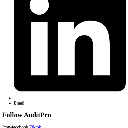
Email
Follow AuditPro
Icon-facebook
Tiktok