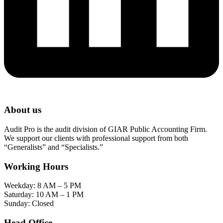
About us
Audit Pro is the audit division of GIAR Public Accounting Firm.
We support our clients with professional support from both
“Generalists” and “Specialists.”
Working Hours
Weekday: 8 AM – 5 PM
Saturday: 10 AM – 1 PM
Sunday: Closed
Head Office