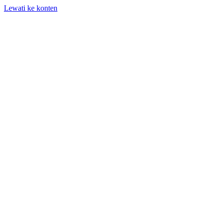
Lewati ke konten
+62 818-661-982 | info@auditpro.id