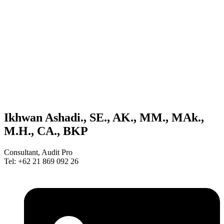
Ikhwan Ashadi., SE., AK., MM., MAk.,
M.H., CA., BKP
Consultant, Audit Pro
Tel: +62 21 869 092 26