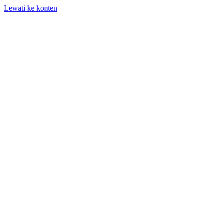
Lewati ke konten
+62 818-661-982 | info@auditpro.id