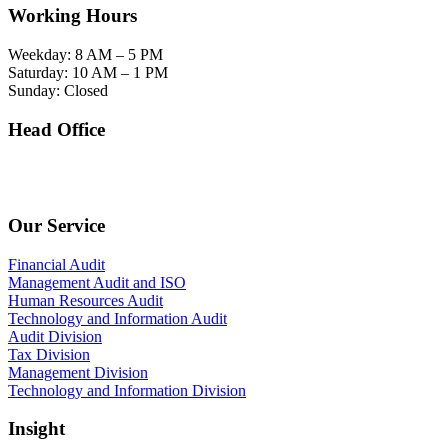
Working Hours
Weekday: 8 AM – 5 PM
Saturday: 10 AM – 1 PM
Sunday: Closed
Head Office
SOHO Building Unit 2010. Jl letjen M.T. Haryono Kav 2-3 Kelurahan Tebet Barat
Kecamatan Tebet Jakarta Selatan.
Our Service
Financial Audit
Management Audit and ISO
Human Resources Audit
Technology and Information Audit
Audit Division
Tax Division
Management Division
Technology and Information Division
Insight