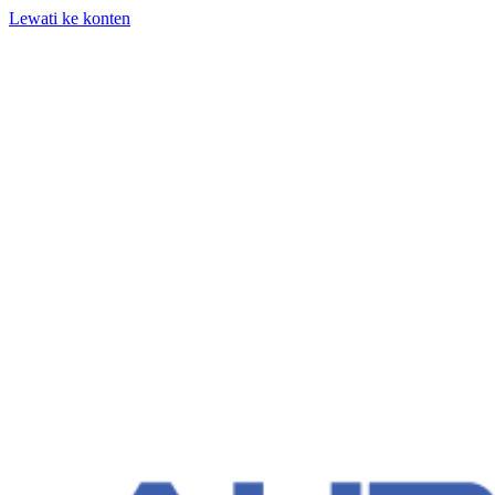
Lewati ke konten
+62 818-661-982 | info@auditpro.id