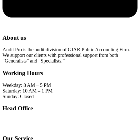
About us
Audit Pro is the audit division of GIAR Public Accounting Firm.
We support our clients with professional support from both
“Generalists” and “Specialists.”
Working Hours
Weekday: 8 AM – 5 PM
Saturday: 10 AM – 1 PM
Sunday: Closed
Head Office
SOHO Building Unit 2010. Jl letjen M.T. Haryono Kav 2-3 Kelurahan Tebet Barat
Kecamatan Tebet Jakarta Selatan.
Our Service