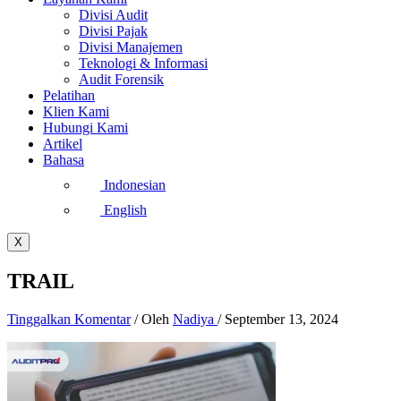
Divisi Audit
Divisi Pajak
Divisi Manajemen
Teknologi & Informasi
Audit Forensik
Pelatihan
Klien Kami
Hubungi Kami
Artikel
Bahasa
Indonesian
English
X
TRAIL
Tinggalkan Komentar
/ Oleh
Nadiya
/
September 13, 2024