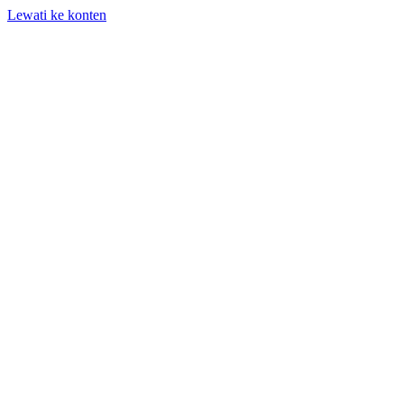
Lewati ke konten
+62 818-661-982 | info@auditpro.id