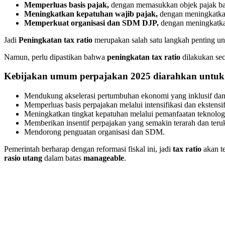
Memperluas basis pajak,
dengan memasukkan objek pajak baru
Meningkatkan kepatuhan wajib pajak,
dengan meningkatkan
Memperkuat organisasi dan SDM DJP,
dengan meningkatkan
Jadi
Peningkatan tax ratio
merupakan salah satu langkah penting u
Namun, perlu dipastikan bahwa
peningkatan tax ratio
dilakukan se
Kebijakan umum perpajakan 2025 diarahkan untuk
Mendukung akselerasi pertumbuhan ekonomi yang inklusif dan 
Memperluas basis perpajakan melalui intensifikasi dan ekstensif
Meningkatkan tingkat kepatuhan melalui pemanfaatan teknologi
Memberikan insentif perpajakan yang semakin terarah dan teru
Mendorong penguatan organisasi dan SDM.
Pemerintah berharap dengan reformasi fiskal ini, jadi
tax ratio
akan t
rasio utang
dalam batas
manageable
.