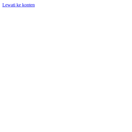
Lewati ke konten
+62 818-661-982 | info@auditpro.id