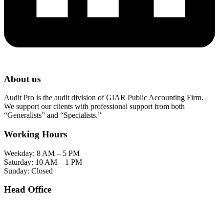
About us
Audit Pro is the audit division of GIAR Public Accounting Firm.
We support our clients with professional support from both
“Generalists” and “Specialists.”
Working Hours
Weekday: 8 AM – 5 PM
Saturday: 10 AM – 1 PM
Sunday: Closed
Head Office
SOHO Building Unit 2010. Jl letjen M.T. Haryono Kav 2-3 Kelurahan Tebet Barat
Kecamatan Tebet Jakarta Selatan.