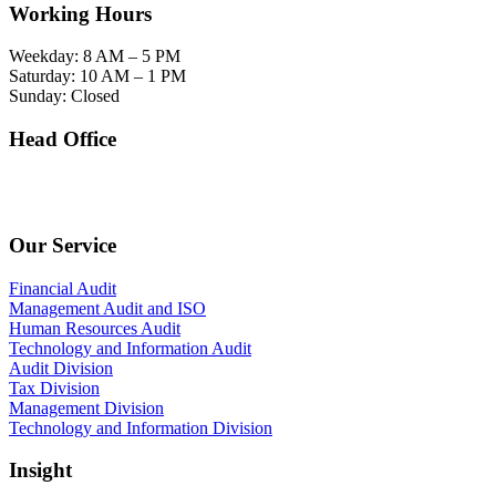
Working Hours
Weekday: 8 AM – 5 PM
Saturday: 10 AM – 1 PM
Sunday: Closed
Head Office
SOHO Building Unit 2010. Jl letjen M.T. Haryono Kav 2-3 Kelurahan Tebet Barat
Kecamatan Tebet Jakarta Selatan.
Our Service
Financial Audit
Management Audit and ISO
Human Resources Audit
Technology and Information Audit
Audit Division
Tax Division
Management Division
Technology and Information Division
Insight