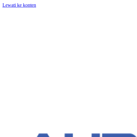
Lewati ke konten
+62 818-661-982 | info@auditpro.id